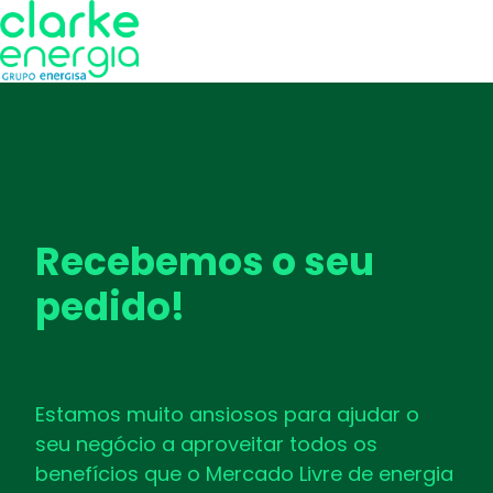
P
á
g
i
n
a
Recebemos o seu
i
pedido!
n
i
c
i
Estamos muito ansiosos para ajudar o
a
seu negócio a aproveitar todos os
l
benefícios que o Mercado Livre de energia