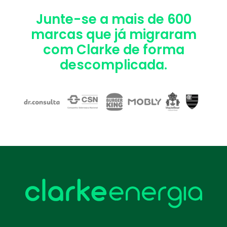
Junte-se a mais de 600
marcas que já migraram
com Clarke de forma
descomplicada.